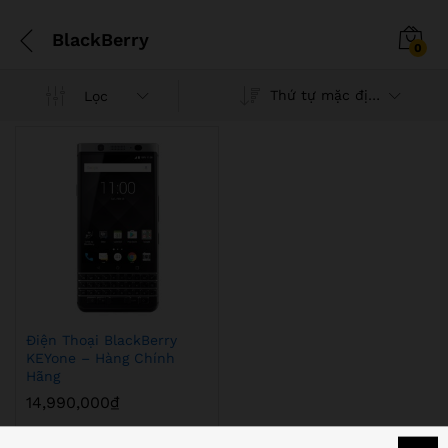
BlackBerry
0
Thứ tự mặc định
Lọc
Điện Thoại BlackBerry
KEYone – Hàng Chính
Hãng
14,990,000
₫