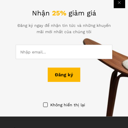
Nhận
25%
giảm giá
Đăng ký ngay để nhận tin tức và những khuyến
mãi mới nhất của chúng tôi
Thông tin liên hệ
Gọi hỗ trợ 24/7
(+84) 0313-728-397
1073/23 Cách Mạng Tháng 8, P.7, Q.Tân Bình, TP.HCM
info@themona.global
Không hiển thị lại
Chính sách