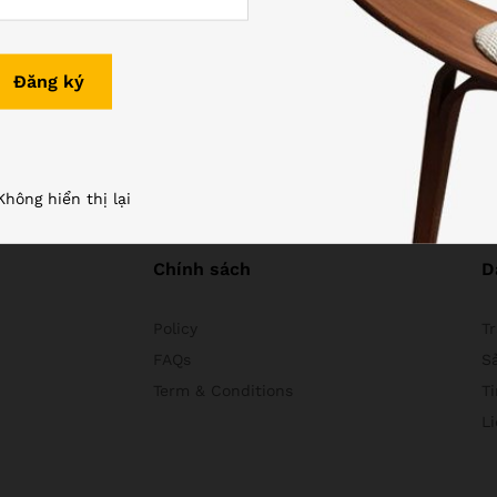
oupons
Không hiển thị lại
Chính sách
D
Policy
T
FAQs
S
Term & Conditions
Ti
L