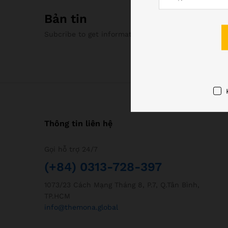
Bản tin
Subcribe to get information about products and c
Thông tin liên hệ
Gọi hỗ trợ 24/7
(+84) 0313-728-397
1073/23 Cách Mạng Tháng 8, P.7, Q.Tân Bình,
TP.HCM
info@themona.global