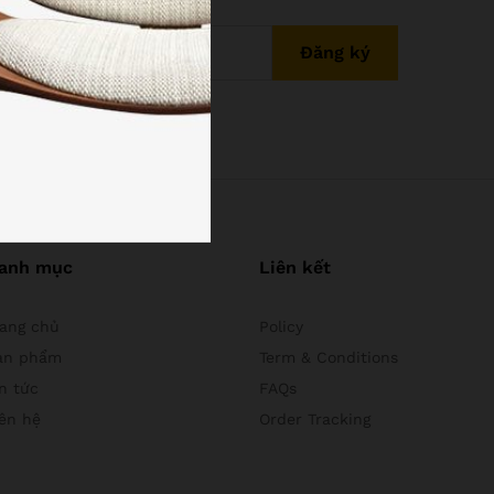
anh mục
Liên kết
rang chủ
Policy
ản phẩm
Term & Conditions
n tức
FAQs
iên hệ
Order Tracking