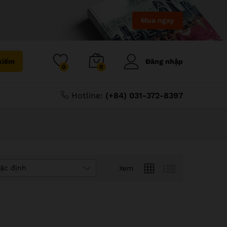
Mua ngay
kiếm
Đăng nhập
0
0
Hotline:
(+84) 031-372-8397
ặc định
Xem