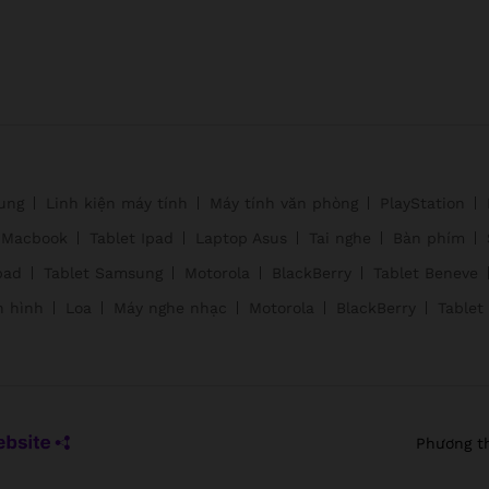
ung
Linh kiện máy tính
Máy tính văn phòng
PlayStation
Macbook
Tablet Ipad
Laptop Asus
Tai nghe
Bàn phím
pad
Tablet Samsung
Motorola
BlackBerry
Tablet Beneve
n hình
Loa
Máy nghe nhạc
Motorola
BlackBerry
Tablet
Phương t