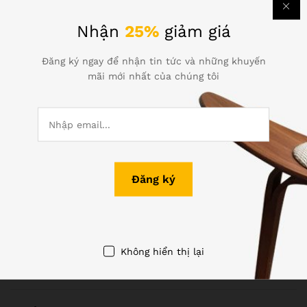
Nhận
25%
giảm giá
Đăng ký ngay để nhận tin tức và những khuyến
mãi mới nhất của chúng tôi
Thông tin liên hệ
Gọi hỗ trợ 24/7
(+84) 0313-728-397
1073/23 Cách Mạng Tháng 8, P.7, Q.Tân Bình, TP.HCM
info@themona.global
Không hiển thị lại
Chính sách