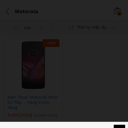
Motorola
0
Thứ tự mặc định
Lọc
-
12
%
Điện Thoại Motorola Moto
Z2 Play – Hàng Chính
Hãng
9,650,000
₫
10,990,000
₫