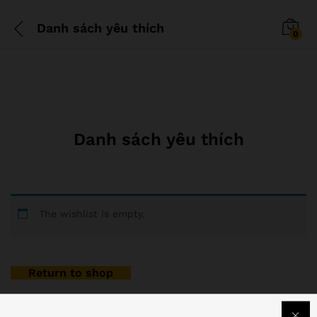
Danh sách yêu thích
0
Danh sách yêu thích
The wishlist is empty.
Return to shop