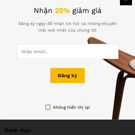
Nhận
25%
giảm giá
Đăng ký ngay để nhận tin tức và những khuyến
mãi mới nhất của chúng tôi
Thông tin liên hệ
Gọi hỗ trợ 24/7
(+84) 0313-728-397
1073/23 Cách Mạng Tháng 8, P.7, Q.Tân Bình, TP.HCM
info@themona.global
Không hiển thị lại
Chính sách
Danh mục