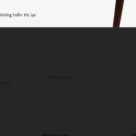
,000
,000
₫
₫
7,190,000
7,190,000
₫
₫
Không hiển thị lại
oupons