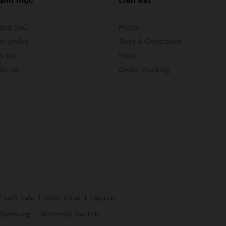
anh mục
Liên kết
rang chủ
Policy
ản phẩm
Term & Conditions
n tức
FAQs
iên hệ
Order Tracking
Flash Sale
Điện thoại
Laptop
Samsung
Nintendo Switch