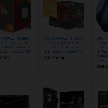
AMD Ryzen 5 2600
CPU AMD Ryzen 7 2700X
CPU In
Hz (3.9 GHz with
3.7 GHz (4.3 GHz with
9900K 
) / 19MB / 6 cores
boost) / 20MB / 8 cores
up to 
reads / socket AM4
16 threads / socket AM4
16 Thr
/Socke
,000
,000
₫
₫
13,190,000
13,190,000
₫
₫
Lake
13,190
13,190