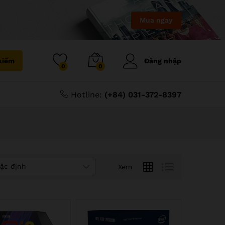
Mua ngay
kiếm
Đăng nhập
0
0
Hotline:
(+84) 031-372-8397
ặc định
Xem