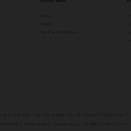
Chính sách
D
Policy
T
FAQs
S
Term & Conditions
Ti
L
ung
Linh kiện máy tính
Máy tính văn phòng
PlayStation
Macbook
Tablet Ipad
Laptop Asus
Tai nghe
Bàn phím