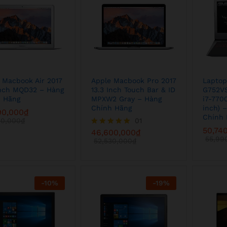
 Macbook Air 2017
Apple Macbook Pro 2017
Laptop
inch MQD32 – Hàng
13.3 Inch Touch Bar & ID
G752V
 Hãng
MPXW2 Gray – Hàng
i7-770
Chính Hãng
inch) 
90,000
90,000
₫
₫
Chính 
50,000
50,000
₫
₫
46,600,000
01
₫
52,530,000
₫
50,74
50,74
46,600,000
₫
Được xếp
55,99
55,99
hạng
52,530,000
₫
5.00
5 sao
-
10
%
-
19
%