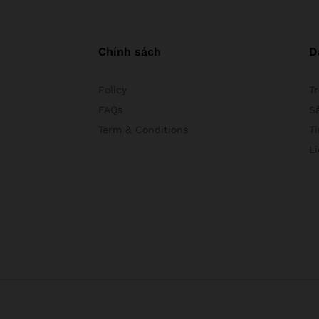
Chính sách
D
Policy
T
FAQs
S
Term & Conditions
Ti
L