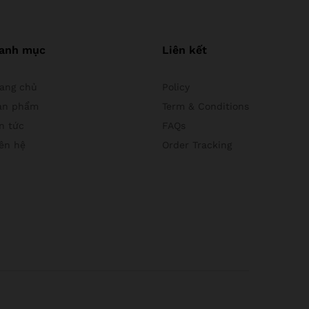
anh mục
Liên kết
rang chủ
Policy
ản phẩm
Term & Conditions
n tức
FAQs
iên hệ
Order Tracking