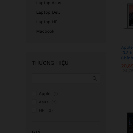
Laptop Asus
Laptop Dell
Laptop HP
Macbook
Apple
13.3 
Chính
THƯƠNG HIỆU
20,8
20,8
24,7
24,7
Apple
(1)
Asus
(2)
HP
(2)
GIÁ