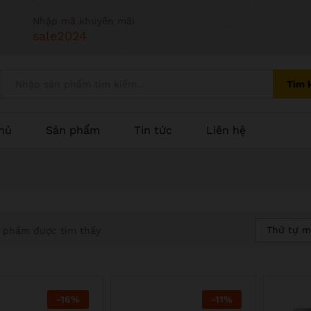
Nhập mã khuyến mãi
sale2024
Tìm 
hủ
Sản phẩm
Tin tức
Liên hệ
Thứ tự m
 phẩm được tìm thấy
-
16
%
-
11
%