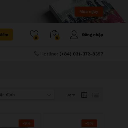
Mua ngay
kiếm
Đăng nhập
0
0
Hotline:
(+84) 031-372-8397
ặc định
Xem
-
9
%
-
9
%