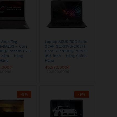
 Asus Rog
Laptop ASUS ROG Strix
S-BA263 – Core
SCAR GL503VS-EI037T
0HQ/Freedos (17.3
Core i7-7700HQ/ Win 10
– Xám – Hàng
15.6 inch – Hàng Chính
Hãng
Hãng
0,000
0,000
₫
₫
45,570,000
45,570,000
₫
₫
0,000
0,000
₫
₫
49,990,000
49,990,000
₫
₫
-
9
%
-
9
%