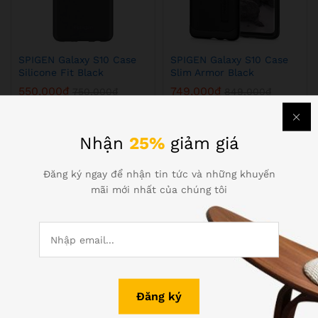
SPIGEN Galaxy S10 Case
SPIGEN Galaxy S10 Case
Silicone Fit Black
Slim Armor Black
550,000
₫
749,000
₫
750,000
₫
849,000
₫
-
96
%
-
53
%
Nhận
25%
giảm giá
Đăng ký ngay để nhận tin tức và những khuyến
mãi mới nhất của chúng tôi
SPIGEN Galaxy S10 E Case
SPIGEN Galaxy S10 Plus
Liquid Air Matte Black
Case Core Armor Black
390,000
₫
349,000
₫
8,990,000
₫
750,000
₫