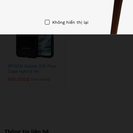
-
23
%
Không hiển thị lại
SPIGEN Galaxy S10 Plus
Case Hybrid NX
650,000
₫
849,000
₫
Thông tin liên hệ