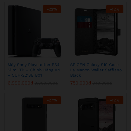
-
22
%
-
12
%
Máy Sony Playstation PS4
SPIGEN Galaxy S10 Case
Slim 1TB – Chính Hãng VN
La Manon Wallet Saffiano
– CUH-2218B B01
Black
6,990,000
₫
750,000
₫
8,990,000
₫
849,000
₫
-
27
%
-
12
%