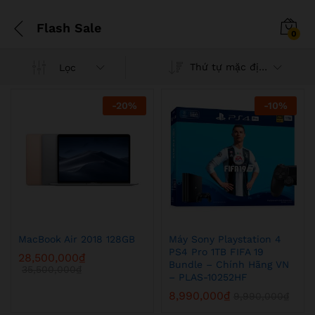
Flash Sale
0
Thứ tự mặc định
Lọc
-
20
%
-
10
%
MacBook Air 2018 128GB
Máy Sony Playstation 4
p
PS4 Pro 1TB FIFA 19
28,500,000
₫
Bundle – Chính Hãng VN
35,500,000
₫
t
t
– PLAS-10252HF
8,990,000
₫
9,990,000
₫