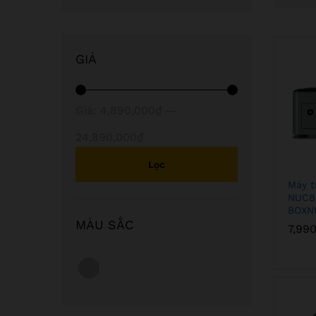
GIÁ
Giá
Giá
Giá:
4,890,000₫
—
thấp
cao
24,890,000₫
nhất
nhất
Lọc
Máy t
NUC8i
BOXN
MÀU SẮC
7,99
7,99