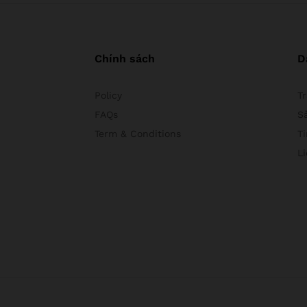
Chính sách
D
Policy
T
FAQs
S
Term & Conditions
Ti
L