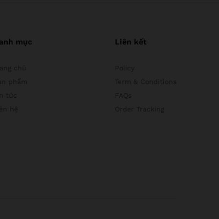
anh mục
Liên kết
rang chủ
Policy
ản phẩm
Term & Conditions
n tức
FAQs
iên hệ
Order Tracking