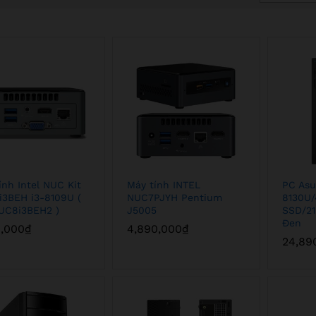
ính Intel NUC Kit
Máy tính INTEL
PC Asu
3BEH i3-8109U (
NUC7PJYH Pentium
8130U/
UC8i3BEH2 )
J5005
SSD/2
Đen
0,000
0,000
₫
₫
4,890,000
4,890,000
₫
₫
24,89
24,89