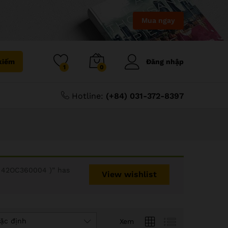
Mua ngay
kiếm
Đăng nhập
1
0
Hotline:
(+84) 031-372-8397
 42OC360004 )” has
View wishlist
ặc định
Xem