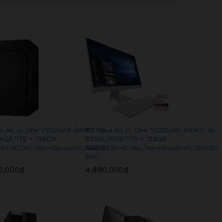
s All in One V222UAK-BA140T i3
PC Asus All in One V222UAK-BA141T i5
4GB/1TB + 128GB
8250U/4GB/1TB + 128GB
1.5FHD/WL/Key+MouseWL/Win10/
SSD/21.5FHD/WL/Key+MouseWL/Win10/
Đen
0,000
0,000
₫
₫
4,890,000
4,890,000
₫
₫