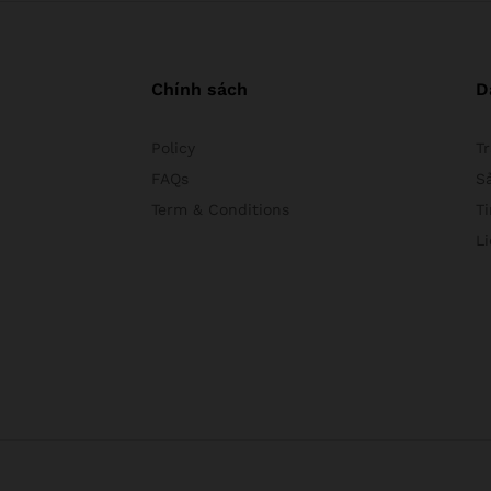
Chính sách
D
Policy
T
FAQs
S
Term & Conditions
Ti
L