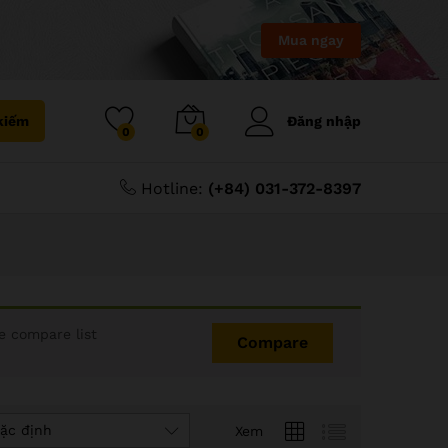
Mua ngay
kiếm
Đăng nhập
0
0
Hotline:
(+84) 031-372-8397
 compare list
Compare
ặc định
Xem