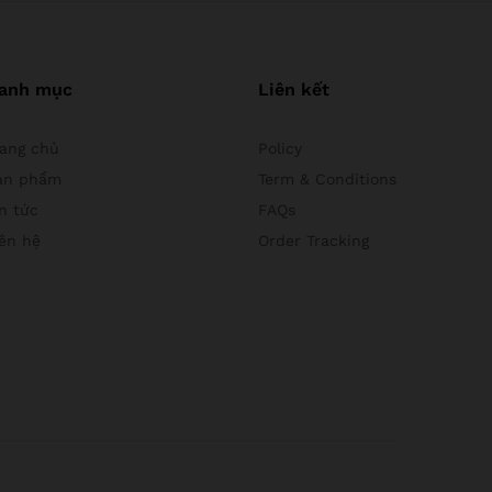
anh mục
Liên kết
rang chủ
Policy
ản phẩm
Term & Conditions
n tức
FAQs
iên hệ
Order Tracking