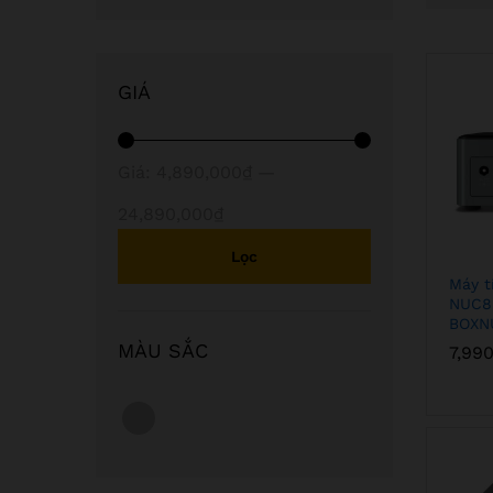
GIÁ
Giá
Giá
Giá:
4,890,000₫
—
thấp
cao
24,890,000₫
nhất
nhất
Lọc
Máy t
NUC8i
BOXN
MÀU SẮC
7,99
7,99