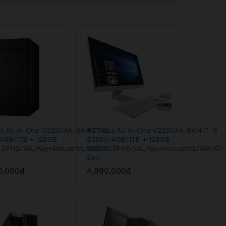
s All in One V222UAK-BA140T i3
PC Asus All in One V222UAK-BA141T i5
4GB/1TB + 128GB
8250U/4GB/1TB + 128GB
1.5FHD/WL/Key+MouseWL/Win10/
SSD/21.5FHD/WL/Key+MouseWL/Win10/
Đen
0,000
0,000
₫
₫
4,890,000
4,890,000
₫
₫