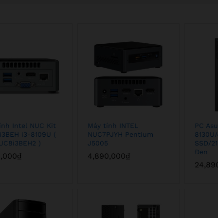
ính Intel NUC Kit
Máy tính INTEL
PC Asu
3BEH i3-8109U (
NUC7PJYH Pentium
8130U/
UC8i3BEH2 )
J5005
SSD/2
Đen
0,000
0,000
₫
₫
4,890,000
4,890,000
₫
₫
24,89
24,89