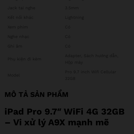
Jack tai nghe
3.5mm
Kết nối khác
Lightning
Xem phim
Có
Nghe nhạc
Có
Ghi âm
Có
Adapter, Sách hướng dẫn,
Phụ kiện đi kèm
Hộp máy
Pro 9.7 inch Wifi Cellular
Model
32GB
MÔ TẢ SẢN PHẨM
iPad Pro 9.7″ WiFi 4G 32GB
– Vi xử lý A9X mạnh mẽ