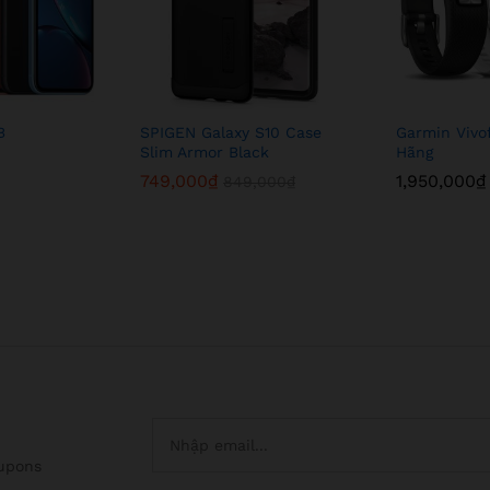
B
SPIGEN Galaxy S10 Case
Garmin Vivo
Slim Armor Black
Hãng
749,000
₫
1,950,000
₫
849,000
₫
oupons