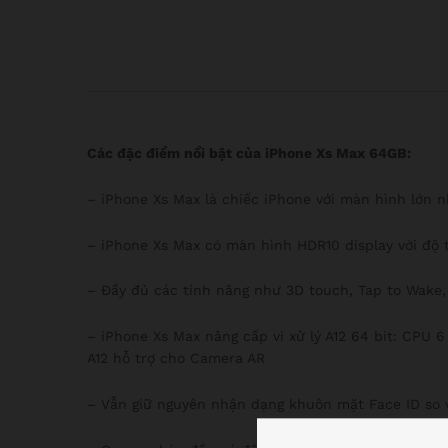
Các đặc điểm nổi bật của iPhone Xs Max 64GB:
– iPhone Xs Max là chiếc iPhone với màn hình lớn n
– iPhone Xs Max có màn hình HDR10 display với độ 
– Đầy đủ các tính năng như 3D touch, Tap to Wake,
– iPhone Xs Max nâng cấp vi xử lý A12 64 bit: CPU
A12 hỗ trợ cho Camera AR
– Vẫn giữ nguyên nhận dạng khuôn mặt Face ID so v