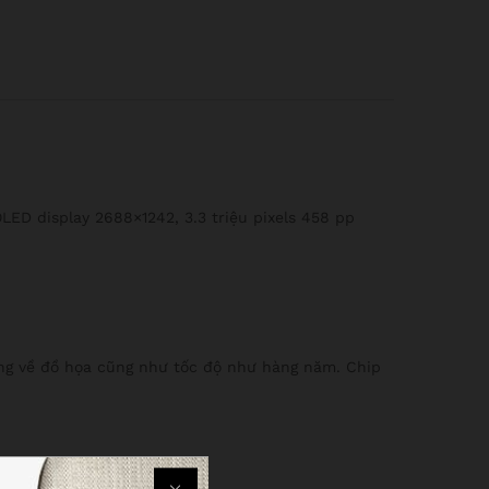
LED display 2688×1242, 3.3 triệu pixels 458 pp
ủng về đồ họa cũng như tốc độ như hàng năm. Chip