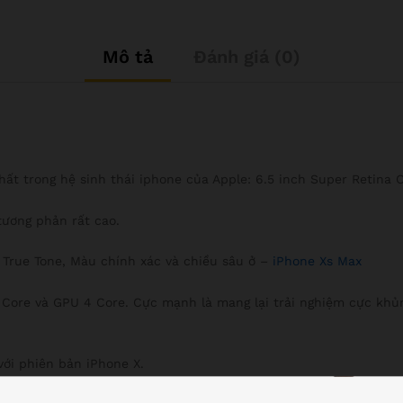
Mô tả
Đánh giá (0)
hất trong hệ sinh thái iphone của Apple: 6.5 inch Super Retina O
tương phản rất cao.
 True Tone, Màu chính xác và chiều sâu ở
–
iPhone Xs Max
 6 Core và GPU 4 Core. Cực mạnh là mang lại trải nghiệm cực kh
ới phiên bản iPhone X.