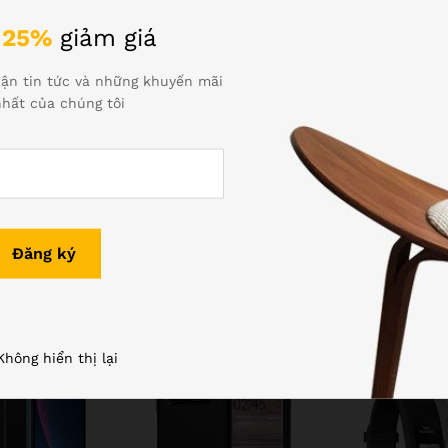
 góc rộng và 1 camera tele , Nâng cấp flash True Tone.
n
25%
giảm giá
 6 lớp lens.
ận tin tức và những khuyến mãi
hất của chúng tôi
Sản phẩm tương tự
Không hiển thị lại
-
12
%