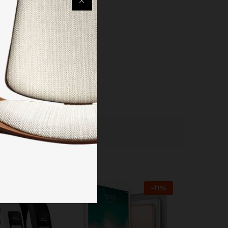
-
11
%