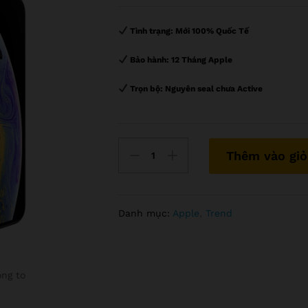
Tình trạng:
Mới 100% Quốc Tế
Bảo hành:
12 Tháng Apple
Trọn bộ:
Nguyên seal chưa Active
số
Thêm vào giỏ
lượng
IPhone
XS
64GB
Danh mục:
Apple
,
Trend
Max
ng to