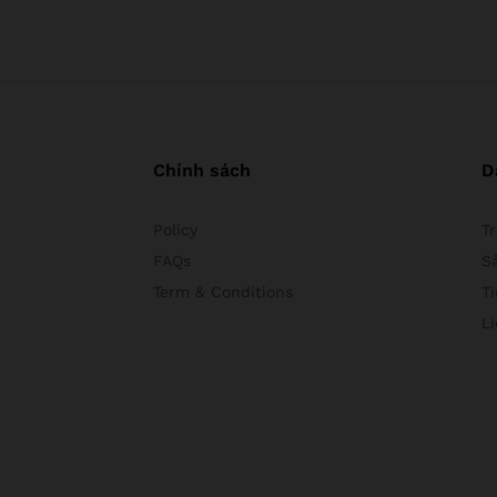
Chính sách
D
Policy
T
FAQs
S
Term & Conditions
Ti
L