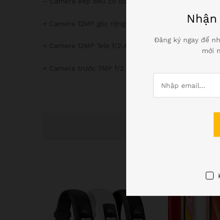
– Camera kép đều có độ phân giải 12MP với 1 camera
Nhậ
+ Camera 12MP góc rộng: f/1.8 1.4 pixels, Focus pixel,
Đăng ký ngay để nh
+ Camera 12MP Tele f/2.4 zoom 2X, 6 lớp lens.
mới n
+ Camera trước 7MP f/2.2 và sensor nhanh hơn.