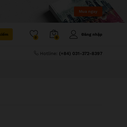
Mua ngay
kiếm
Đăng nhập
0
0
Hotline:
(+84) 031-372-8397