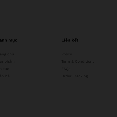
anh mục
Liên kết
rang chủ
Policy
ản phẩm
Term & Conditions
n tức
FAQs
iên hệ
Order Tracking