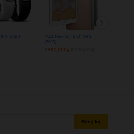
fit 4 Chính
IPad New 9.7 Inch Wifi
Điện Tho
(2018)
Hàng Chí
7,990,000
₫
14,300,
8,990,000
₫