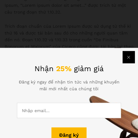
Ipsum, “Lorem ipsum dolor sit amet…” được trích từ một
câu trong đoạn thứ 1.10.32.
Trích đoạn chuẩn của Lorem Ipsum được sử dụng từ thế kỉ
thứ 16 và được tái bản sau đó cho những người quan tâm
đến nó. Đoạn 1.10.32 và 1.10.33 trong cuốn “De Finibus
Bonorum et Malorum” của Cicero cũng được tái bản lại theo
đúng cấu trúc gốc, kèm theo phiên bản tiếng Anh được
dịch bởi H. Rackham vào năm 1914.
Nhận
25%
giảm giá
Làm thế nào để có nó?
Đăng ký ngay để nhận tin tức và những khuyến
mãi mới nhất của chúng tôi
Có rất nhiều biến thể của Lorem Ipsum mà bạn có thể tìm
thấy, nhưng đa số được biến đổi bằng cách thêm các yếu tố
hài hước, các từ ngẫu nhiên có khi không có vẻ gì là có ý
nghĩa. Nếu bạn định sử dụng một đoạn Lorem Ipsum, bạn
nên kiểm tra kĩ để chắn chắn là không có gì nhạy cảm được
giấu ở giữa đoạn văn bản. Tất cả các công cụ sản xuất văn
bản mẫu Lorem Ipsum đều được làm theo cách lặp đi lặp