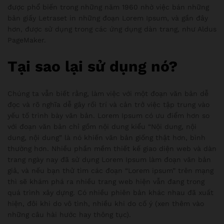
được phổ biến trong những năm 1960 nhờ việc bán những
bản giấy Letraset in những đoạn Lorem Ipsum, và gần đây
hơn, được sử dụng trong các ứng dụng dàn trang, như Aldus
PageMaker.
Tại sao lại sử dụng nó?
Chúng ta vẫn biết rằng, làm việc với một đoạn văn bản dễ
đọc và rõ nghĩa dễ gây rối trí và cản trở việc tập trung vào
yếu tố trình bày văn bản. Lorem Ipsum có ưu điểm hơn so
với đoạn văn bản chỉ gồm nội dung kiểu “Nội dung, nội
dung, nội dung” là nó khiến văn bản giống thật hơn, bình
thường hơn. Nhiều phần mềm thiết kế giao diện web và dàn
trang ngày nay đã sử dụng Lorem Ipsum làm đoạn văn bản
giả, và nếu bạn thử tìm các đoạn “Lorem ipsum” trên mạng
thì sẽ khám phá ra nhiều trang web hiện vẫn đang trong
quá trình xây dựng. Có nhiều phiên bản khác nhau đã xuất
hiện, đôi khi do vô tình, nhiều khi do cố ý (xen thêm vào
những câu hài hước hay thông tục).