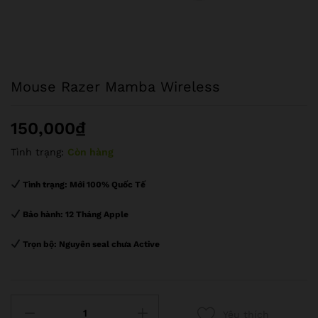
Mouse Razer Mamba Wireless
150,000
₫
Tình trạng:
Còn hàng
Tình trạng:
Mới 100% Quốc Tế
Bảo hành:
12 Tháng Apple
Trọn bộ:
Nguyên seal chưa Active
số
Yêu thích
lượng