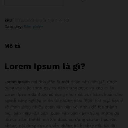
Mouse
Razer
Mamba
SKU:
intel-pentium-3-1-9-1-4-1-2
Wireless
Category:
Bàn phím
Mô tả
Lorem Ipsum là gì?
Lorem Ipsum
chỉ đơn giản là một đoạn văn bản giả, được
dùng vào việc trình bày và dàn trang phục vụ cho in ấn.
Lorem Ipsum đã được sử dụng như một văn bản chuẩn cho
ngành công nghiệp in ấn từ những năm 1500, khi một họa sĩ
vô danh ghép nhiều đoạn văn bản với nhau để tạo thành
một bản mẫu văn bản. Đoạn văn bản này không những đã
tồn tại năm thế kỉ, mà khi được áp dụng vào tin học văn
phòng, nội dung của nó vẫn không hề bị thay đổi. Nó đã