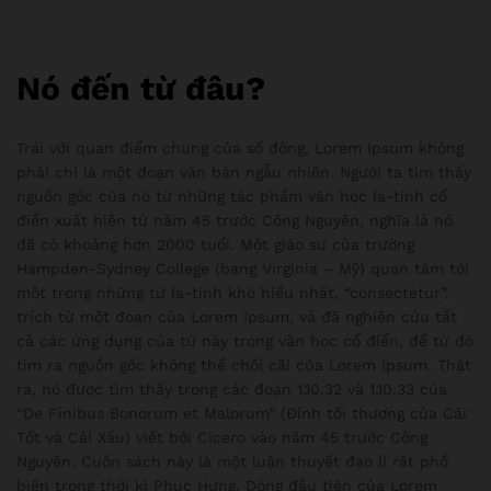
Nó đến từ đâu?
Trái với quan điểm chung của số đông, Lorem Ipsum không
phải chỉ là một đoạn văn bản ngẫu nhiên. Người ta tìm thấy
nguồn gốc của nó từ những tác phẩm văn học la-tinh cổ
điển xuất hiện từ năm 45 trước Công Nguyên, nghĩa là nó
đã có khoảng hơn 2000 tuổi. Một giáo sư của trường
Hampden-Sydney College (bang Virginia – Mỹ) quan tâm tới
một trong những từ la-tinh khó hiểu nhất, “consectetur”,
trích từ một đoạn của Lorem Ipsum, và đã nghiên cứu tất
cả các ứng dụng của từ này trong văn học cổ điển, để từ đó
tìm ra nguồn gốc không thể chối cãi của Lorem Ipsum. Thật
ra, nó được tìm thấy trong các đoạn 1.10.32 và 1.10.33 của
“De Finibus Bonorum et Malorum” (Đỉnh tối thượng của Cái
Tốt và Cái Xấu) viết bởi Cicero vào năm 45 trước Công
Nguyên. Cuốn sách này là một luận thuyết đạo lí rất phổ
biến trong thời kì Phục Hưng. Dòng đầu tiên của Lorem