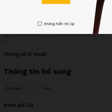
lại các đoạn chữ cho tới đủ thì thôi, khiến cho lipsum.com
trở thành công cụ sản xuất Lorem Ipsum đáng giá nhất trên
mạng. Trang web này sử dụng hơn 200 từ la-tinh, kết hợp
thuần thục nhiều cấu trúc câu để tạo ra văn bản Lorem
Không hiển thị lại
Ipsum trông có vẻ thật sự hợp lí. Nhờ thế, văn bản Lorem
Ipsum được tạo ra mà không cần một sự lặp lại nào, cũng
không cần chèn thêm các từ ngữ hóm hỉnh hay thiếu trật
tự.
Thông số kĩ thuật
Thông tin bổ sung
Màu sắc
Đen
Đánh giá (0)