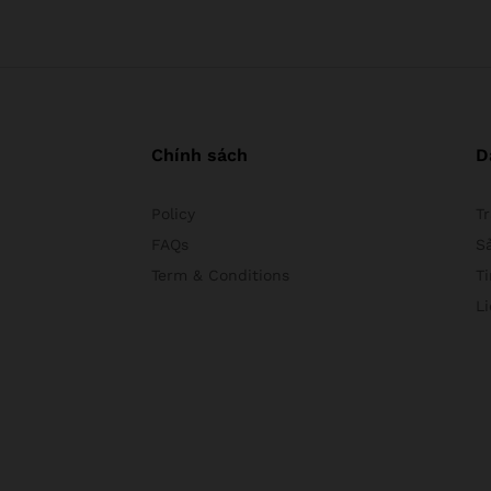
Chính sách
D
Policy
T
FAQs
S
Term & Conditions
Ti
L