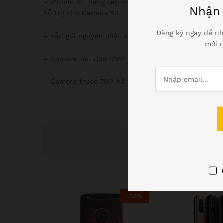
– iPhone Xr
nâng cấp vi xử lý A12 64 bit: CPU 6 C
Nhậ
hỗ trợ cho Camera AR
Đăng ký ngay để nh
– Vẫn giữ nguyên nhận dạng khuôn mặt Face ID so v
mới n
– Camera sau đơn 12MP 1.4 pixels, Focus Pixels, f/1
– Camera trước 7MP hỗ trợ chụp xóa phông
-
12
%