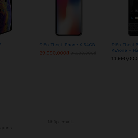
B
Điện Thoại iPhone X 64GB
Điện Thoại 
KEYone – H
29,990,000
₫
31,990,000
₫
14,990,000
oupons