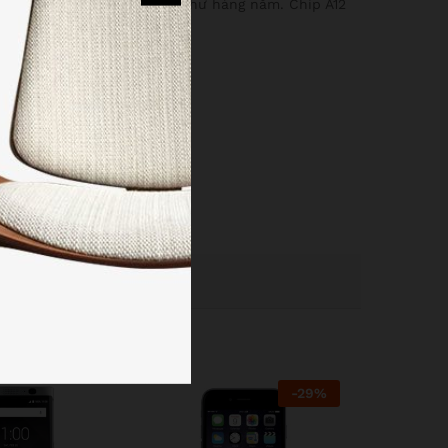
về đồ họa cũng như tốc độ như hàng năm. Chip A12
eh, smart HDR.
-
29
%