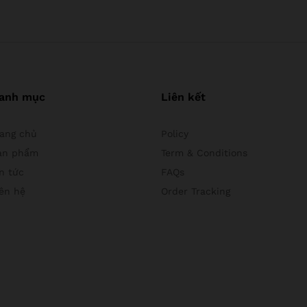
anh mục
Liên kết
rang chủ
Policy
ản phẩm
Term & Conditions
n tức
FAQs
iên hệ
Order Tracking