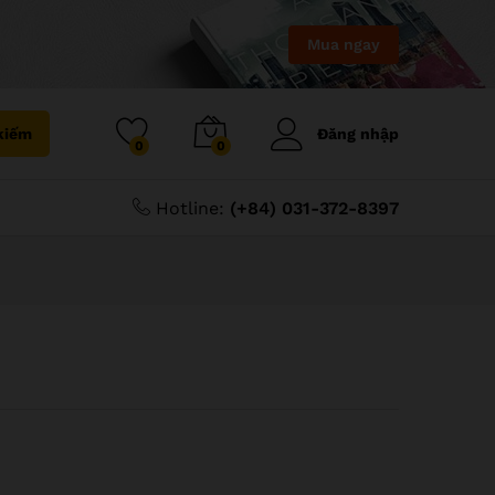
Mua ngay
kiếm
Đăng nhập
0
0
Hotline:
(+84) 031-372-8397