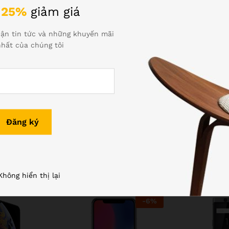
ore và GPU 4 Core. Cực mạnh là mang lại trải nghiệm cực khủng 
n
25%
giảm giá
ận tin tức và những khuyến mãi
ới phiên bản iPhone X.
hất của chúng tôi
.8. Flash True tone. Đầy đủ chế độ chụp chân dung Portrail, Bok
Sản phẩm tương tự
Không hiển thị lại
-
6
%