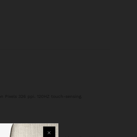
on Pixels 326 ppi. 120HZ touch-sensing.