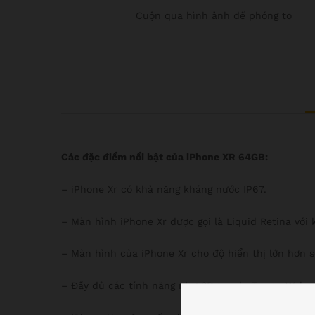
Cuộn qua hình ảnh để phóng to
Các đặc điểm nổi bật của iPhone XR 64GB:
– iPhone Xr có khả năng kháng nước IP67.
– Màn hình iPhone Xr được gọi là Liquid Retina với k
– Màn hình của iPhone Xr cho độ hiển thị lớn hơn s
– Đầy đủ các tính năng như 3D touch, Tap to Wake,