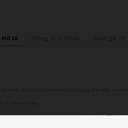
Mô tả
Thông số kĩ thuật
Đánh giá (0)
ích thước: 6.1 inch Liquid Retina LCD Display, 1792×828 1.4 milli
o với iPhone 8 Plus.
 True Tone, Màu chính xác và chiều sâu ở iPhone Xr