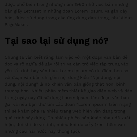
được phổ biến trong những năm 1960 nhờ việc bán những
bản giấy Letraset in những đoạn Lorem Ipsum, và gần đây
hơn, được sử dụng trong các ứng dụng dàn trang, như Aldus
PageMaker.
Tại sao lại sử dụng nó?
Chúng ta vẫn biết rằng, làm việc với một đoạn văn bản dễ
đọc và rõ nghĩa dễ gây rối trí và cản trở việc tập trung vào
yếu tố trình bày văn bản. Lorem Ipsum có ưu điểm hơn so
với đoạn văn bản chỉ gồm nội dung kiểu “Nội dung, nội
dung, nội dung” là nó khiến văn bản giống thật hơn, bình
thường hơn. Nhiều phần mềm thiết kế giao diện web và dàn
trang ngày nay đã sử dụng Lorem Ipsum làm đoạn văn bản
giả, và nếu bạn thử tìm các đoạn “Lorem ipsum” trên mạng
thì sẽ khám phá ra nhiều trang web hiện vẫn đang trong
quá trình xây dựng. Có nhiều phiên bản khác nhau đã xuất
hiện, đôi khi do vô tình, nhiều khi do cố ý (xen thêm vào
những câu hài hước hay thông tục).