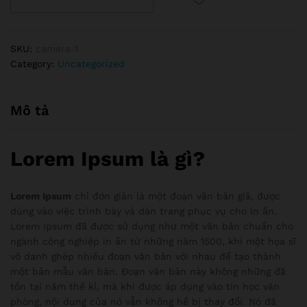
Camera
EZVIZ
Outdoor
SKU:
camera-1
CS-
Category:
Uncategorized
CV310
2.0MP
Mô tả
Lorem Ipsum là gì?
Lorem Ipsum
chỉ đơn giản là một đoạn văn bản giả, được
dùng vào việc trình bày và dàn trang phục vụ cho in ấn.
Lorem Ipsum đã được sử dụng như một văn bản chuẩn cho
ngành công nghiệp in ấn từ những năm 1500, khi một họa sĩ
vô danh ghép nhiều đoạn văn bản với nhau để tạo thành
một bản mẫu văn bản. Đoạn văn bản này không những đã
tồn tại năm thế kỉ, mà khi được áp dụng vào tin học văn
phòng, nội dung của nó vẫn không hề bị thay đổi. Nó đã