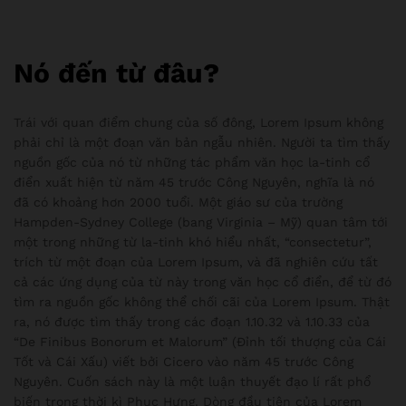
Nó đến từ đâu?
Trái với quan điểm chung của số đông, Lorem Ipsum không
phải chỉ là một đoạn văn bản ngẫu nhiên. Người ta tìm thấy
nguồn gốc của nó từ những tác phẩm văn học la-tinh cổ
điển xuất hiện từ năm 45 trước Công Nguyên, nghĩa là nó
đã có khoảng hơn 2000 tuổi. Một giáo sư của trường
Hampden-Sydney College (bang Virginia – Mỹ) quan tâm tới
một trong những từ la-tinh khó hiểu nhất, “consectetur”,
trích từ một đoạn của Lorem Ipsum, và đã nghiên cứu tất
cả các ứng dụng của từ này trong văn học cổ điển, để từ đó
tìm ra nguồn gốc không thể chối cãi của Lorem Ipsum. Thật
ra, nó được tìm thấy trong các đoạn 1.10.32 và 1.10.33 của
“De Finibus Bonorum et Malorum” (Đỉnh tối thượng của Cái
Tốt và Cái Xấu) viết bởi Cicero vào năm 45 trước Công
Nguyên. Cuốn sách này là một luận thuyết đạo lí rất phổ
biến trong thời kì Phục Hưng. Dòng đầu tiên của Lorem