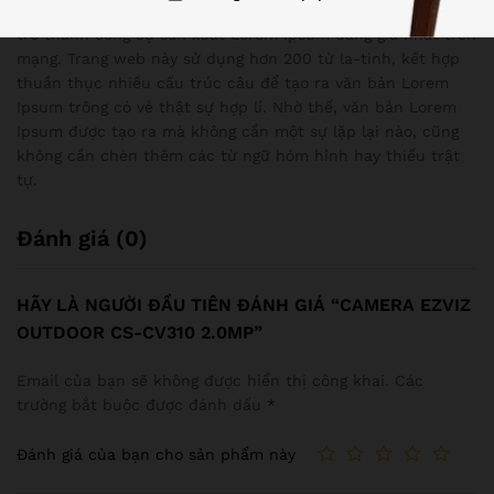
lại các đoạn chữ cho tới đủ thì thôi, khiến cho lipsum.com
trở thành công cụ sản xuất Lorem Ipsum đáng giá nhất trên
mạng. Trang web này sử dụng hơn 200 từ la-tinh, kết hợp
thuần thục nhiều cấu trúc câu để tạo ra văn bản Lorem
Ipsum trông có vẻ thật sự hợp lí. Nhờ thế, văn bản Lorem
Ipsum được tạo ra mà không cần một sự lặp lại nào, cũng
không cần chèn thêm các từ ngữ hóm hỉnh hay thiếu trật
tự.
Đánh giá (0)
HÃY LÀ NGƯỜI ĐẦU TIÊN ĐÁNH GIÁ “CAMERA EZVIZ
OUTDOOR CS-CV310 2.0MP”
Email của bạn sẽ không được hiển thị công khai.
Các
trường bắt buộc được đánh dấu
*
Đánh giá của bạn cho sản phẩm này