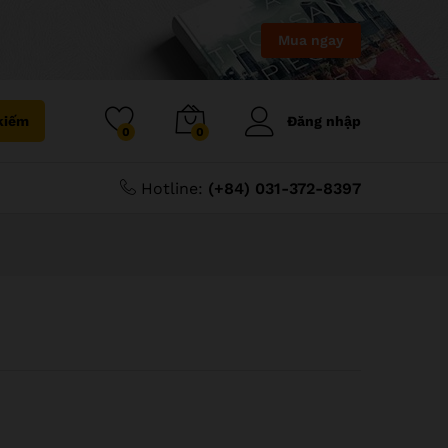
Mua ngay
kiếm
Đăng nhập
0
0
Hotline:
(+84) 031-372-8397