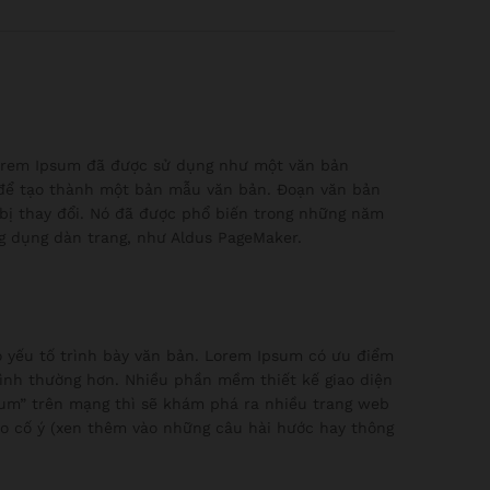
 Lorem Ipsum đã được sử dụng như một văn bản
 để tạo thành một bản mẫu văn bản. Đoạn văn bản
 bị thay đổi. Nó đã được phổ biến trong những năm
g dụng dàn trang, như Aldus PageMaker.
vào yếu tố trình bày văn bản. Lorem Ipsum có ưu điểm
 bình thường hơn. Nhiều phần mềm thiết kế giao diện
um” trên mạng thì sẽ khám phá ra nhiều trang web
 do cố ý (xen thêm vào những câu hài hước hay thông