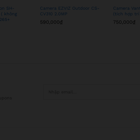
ion SH-
Camera EZVIZ Outdoor CS-
Camera Van
( không
CV310 2.0MP
(tích hợp tr
H265+
590,000
₫
750,000
₫
oupons