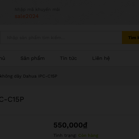
Nhập mã khuyến mãi
sale2024
Tìm 
hủ
Sản phẩm
Tin tức
Liên hệ
 không dây Dahua IPC-C15P
PC-C15P
550,000
₫
Tình trạng:
Còn hàng