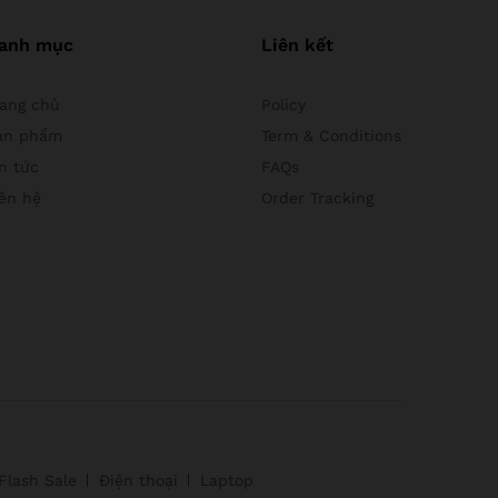
anh mục
Liên kết
rang chủ
Policy
ản phẩm
Term & Conditions
n tức
FAQs
iên hệ
Order Tracking
Flash Sale
Điện thoại
Laptop