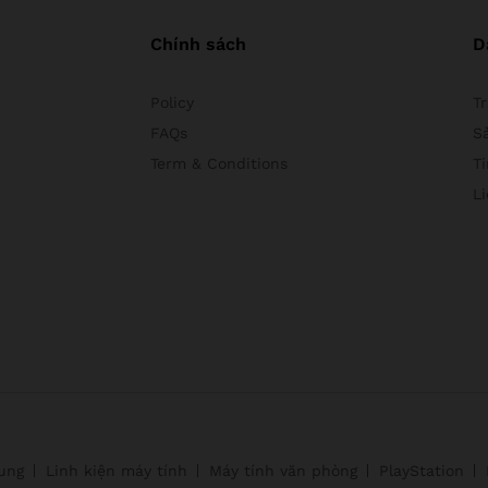
Chính sách
D
Policy
T
FAQs
S
Term & Conditions
Ti
L
ung
Linh kiện máy tính
Máy tính văn phòng
PlayStation