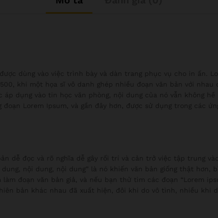
Mô tả
Đánh giá (0)
 được dùng vào việc trình bày và dàn trang phục vụ cho in ấn.
500, khi một họa sĩ vô danh ghép nhiều đoạn văn bản với nhau
c áp dụng vào tin học văn phòng, nội dung của nó vẫn không hề
g đoạn Lorem Ipsum, và gần đây hơn, được sử dụng trong các ứn
ản dễ đọc và rõ nghĩa dễ gây rối trí và cản trở việc tập trung 
 dung, nội dung, nội dung” là nó khiến văn bản giống thật hơn,
 làm đoạn văn bản giả, và nếu bạn thử tìm các đoạn “Lorem ips
hiên bản khác nhau đã xuất hiện, đôi khi do vô tình, nhiều khi