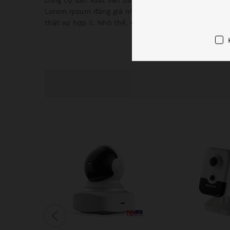
Lorem Ipsum đáng giá nhất trên mạng. Trang web nà
thật sự hợp lí. Nhờ thế, văn bản Lorem Ipsum được