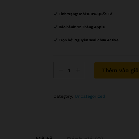
Tình trạng:
Mới 100% Quốc Tế
Bảo hành:
12 Tháng Apple
Trọn bộ:
Nguyên seal chưa Active
số
Thêm vào giỏ
lượng
Camera
IP
không
Category:
Uncategorized
dây
Dahua
IPC-
C15P