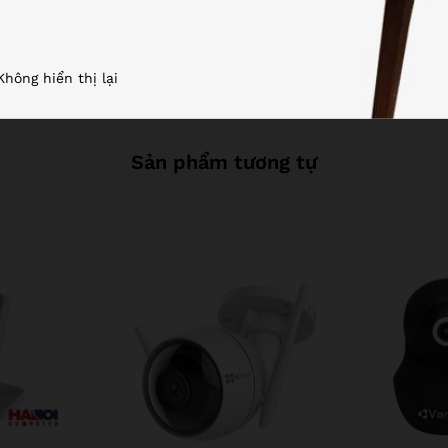
y sử dụng hơn 200 từ la-tinh, kết hợp thuần thục nhiều cấu tr
 tạo ra mà không cần một sự lặp lại nào, cũng không cần chèn t
Không hiển thị lại
Sản phẩm tương tự