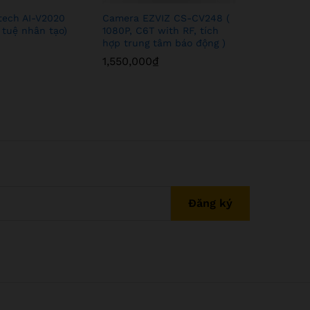
tech AI-V2020
Camera EZVIZ CS-CV248 (
Camera I
í tuệ nhân tạo)
1080P, C6T with RF, tích
dây Yi 72
hợp trung tâm báo động )
550,000
1,550,000
₫