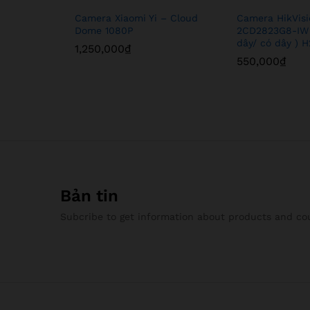
Camera Xiaomi Yi – Cloud
Camera HikVis
Dome 1080P
2CD2823G8-IW 
dây/ có dây ) 
1,250,000
₫
550,000
₫
Bản tin
Subcribe to get information about products and c