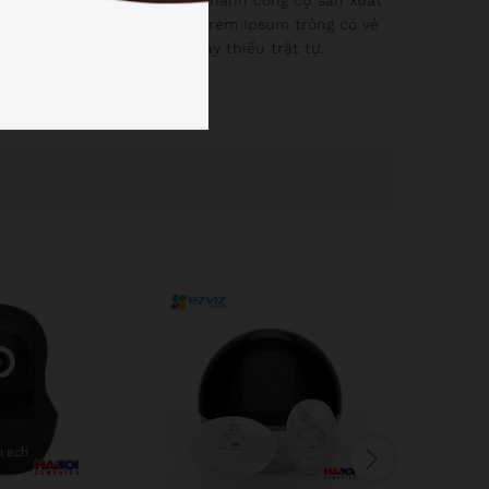
úc câu để tạo ra văn bản Lorem Ipsum trông có vẻ
hêm các từ ngữ hóm hỉnh hay thiếu trật tự.