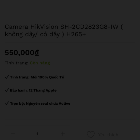
Camera HikVision SH-2CD2823G8-IW (
không dây/ có dây ) H265+
550,000
₫
Tình trạng:
Còn hàng
Tình trạng:
Mới 100% Quốc Tế
Bảo hành:
12 Tháng Apple
Trọn bộ:
Nguyên seal chưa Active
số
Yêu thích
lượng