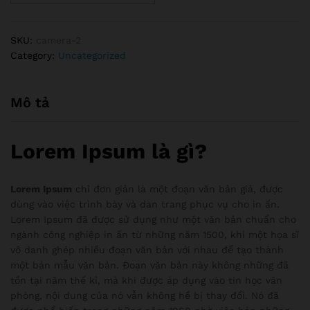
Camera
HikVision
SH-
SKU:
camera-2
2CD2823G8-
Category:
Uncategorized
IW
(
không
Mô tả
dây/
có
dây
Lorem Ipsum là gì?
)
H265+
Lorem Ipsum
chỉ đơn giản là một đoạn văn bản giả, được
dùng vào việc trình bày và dàn trang phục vụ cho in ấn.
Lorem Ipsum đã được sử dụng như một văn bản chuẩn cho
ngành công nghiệp in ấn từ những năm 1500, khi một họa sĩ
vô danh ghép nhiều đoạn văn bản với nhau để tạo thành
một bản mẫu văn bản. Đoạn văn bản này không những đã
tồn tại năm thế kỉ, mà khi được áp dụng vào tin học văn
phòng, nội dung của nó vẫn không hề bị thay đổi. Nó đã