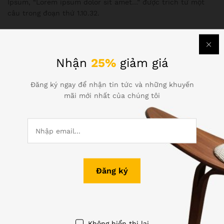
Ipsum, “Lorem ipsum dolor sit amet…” được trích từ một
câu trong đoạn thứ 1.10.32.
Trích đoạn chuẩn của Lorem Ipsum được sử dụng từ thế kỉ
thứ 16 và được tái bản sau đó cho những người quan tâm
đến nó. Đoạn 1.10.32 và 1.10.33 trong cuốn “De Finibus
Nhận
25%
giảm giá
Bonorum et Malorum” của Cicero cũng được tái bản lại theo
đúng cấu trúc gốc, kèm theo phiên bản tiếng Anh được
Đăng ký ngay để nhận tin tức và những khuyến
dịch bởi H. Rackham vào năm 1914.
mãi mới nhất của chúng tôi
Làm thế nào để có nó?
Có rất nhiều biến thể của Lorem Ipsum mà bạn có thể tìm
thấy, nhưng đa số được biến đổi bằng cách thêm các yếu tố
hài hước, các từ ngẫu nhiên có khi không có vẻ gì là có ý
nghĩa. Nếu bạn định sử dụng một đoạn Lorem Ipsum, bạn
nên kiểm tra kĩ để chắn chắn là không có gì nhạy cảm được
giấu ở giữa đoạn văn bản. Tất cả các công cụ sản xuất văn
bản mẫu Lorem Ipsum đều được làm theo cách lặp đi lặp
lại các đoạn chữ cho tới đủ thì thôi, khiến cho lipsum.com
Không hiển thị lại