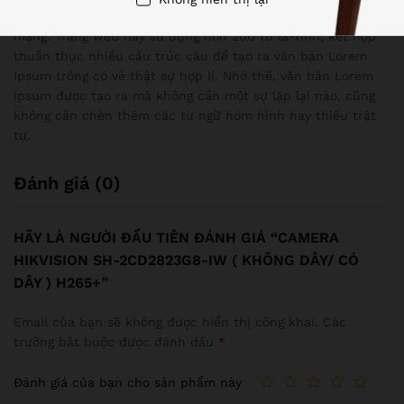
trở thành công cụ sản xuất Lorem Ipsum đáng giá nhất trên
mạng. Trang web này sử dụng hơn 200 từ la-tinh, kết hợp
thuần thục nhiều cấu trúc câu để tạo ra văn bản Lorem
Ipsum trông có vẻ thật sự hợp lí. Nhờ thế, văn bản Lorem
Ipsum được tạo ra mà không cần một sự lặp lại nào, cũng
không cần chèn thêm các từ ngữ hóm hỉnh hay thiếu trật
tự.
Đánh giá (0)
HÃY LÀ NGƯỜI ĐẦU TIÊN ĐÁNH GIÁ “CAMERA
HIKVISION SH-2CD2823G8-IW ( KHÔNG DÂY/ CÓ
DÂY ) H265+”
Email của bạn sẽ không được hiển thị công khai.
Các
trường bắt buộc được đánh dấu
*
Đánh giá của bạn cho sản phẩm này