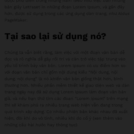
được phổ biến trong những năm 1960 nhờ việc bán những
bản giấy Letraset in những đoạn Lorem Ipsum, và gần đây
hơn, được sử dụng trong các ứng dụng dàn trang, như Aldus
PageMaker.
Tại sao lại sử dụng nó?
Chúng ta vẫn biết rằng, làm việc với một đoạn văn bản dễ
đọc và rõ nghĩa dễ gây rối trí và cản trở việc tập trung vào
yếu tố trình bày văn bản. Lorem Ipsum có ưu điểm hơn so
với đoạn văn bản chỉ gồm nội dung kiểu “Nội dung, nội
dung, nội dung” là nó khiến văn bản giống thật hơn, bình
thường hơn. Nhiều phần mềm thiết kế giao diện web và dàn
trang ngày nay đã sử dụng Lorem Ipsum làm đoạn văn bản
giả, và nếu bạn thử tìm các đoạn “Lorem ipsum” trên mạng
thì sẽ khám phá ra nhiều trang web hiện vẫn đang trong
quá trình xây dựng. Có nhiều phiên bản khác nhau đã xuất
hiện, đôi khi do vô tình, nhiều khi do cố ý (xen thêm vào
những câu hài hước hay thông tục).