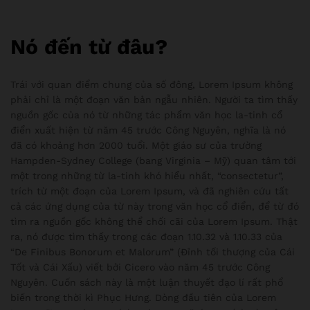
Nó đến từ đâu?
Trái với quan điểm chung của số đông, Lorem Ipsum không
phải chỉ là một đoạn văn bản ngẫu nhiên. Người ta tìm thấy
nguồn gốc của nó từ những tác phẩm văn học la-tinh cổ
điển xuất hiện từ năm 45 trước Công Nguyên, nghĩa là nó
đã có khoảng hơn 2000 tuổi. Một giáo sư của trường
Hampden-Sydney College (bang Virginia – Mỹ) quan tâm tới
một trong những từ la-tinh khó hiểu nhất, “consectetur”,
trích từ một đoạn của Lorem Ipsum, và đã nghiên cứu tất
cả các ứng dụng của từ này trong văn học cổ điển, để từ đó
tìm ra nguồn gốc không thể chối cãi của Lorem Ipsum. Thật
ra, nó được tìm thấy trong các đoạn 1.10.32 và 1.10.33 của
“De Finibus Bonorum et Malorum” (Đỉnh tối thượng của Cái
Tốt và Cái Xấu) viết bởi Cicero vào năm 45 trước Công
Nguyên. Cuốn sách này là một luận thuyết đạo lí rất phổ
biến trong thời kì Phục Hưng. Dòng đầu tiên của Lorem