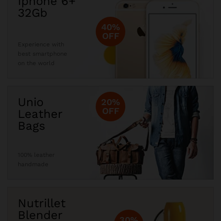
Iphone 6+
32Gb
40%
OFF
Experience with
best smartphone
on the world
Unio
20%
OFF
Leather
Bags
100% leather
handmade
Nutrillet
Blender
30%