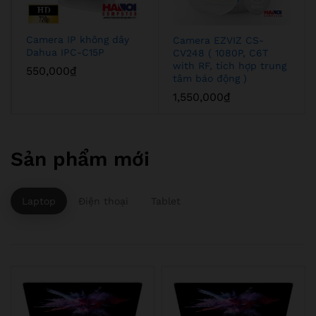
Camera IP không dây
Camera EZVIZ CS-
Dahua IPC-C15P
CV248 ( 1080P, C6T
with RF, tích hợp trung
550,000
₫
tâm báo động )
1,550,000
₫
Sản phẩm mới
Laptop
Điện thoại
Tablet