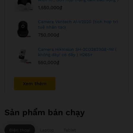
1,550,000
₫
Camera Vantech AI-V2020 (tích hợp trí
tuệ nhân tạo)
750,000
₫
Camera HikVision SH-2CD2823G8-IW (
không dây/ có dây ) H265+
550,000
₫
Xem thêm
Sản phẩm bán chạy
Điện thoại
Laptop
Tablet