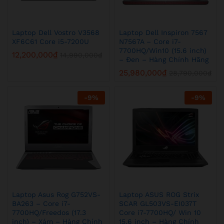
Laptop Dell Vostro V3568
Laptop Dell Inspiron 7567
XF6C61 Core i5-7200U
N7567A – Core i7-
7700HQ/Win10 (15.6 inch)
12,200,000
₫
14,990,000
₫
– Đen – Hàng Chính Hãng
25,980,000
₫
28,790,000
₫
-
9
%
-
9
%
Laptop Asus Rog G752VS-
Laptop ASUS ROG Strix
BA263 – Core i7-
SCAR GL503VS-EI037T
7700HQ/Freedos (17.3
Core i7-7700HQ/ Win 10
inch) – Xám – Hàng Chính
15.6 inch – Hàng Chính