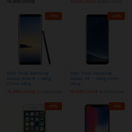
14,990,000
₫
9,650,000
₫
10,990,000
₫
-
11
%
-
14
%
Điện Thoại Samsung
Điện Thoại Samsung
Galaxy Note 8 – Hàng
Galaxy S8 – Hàng Chính
Chính Hãng
Hãng
19,990,000
₫
15,990,000
₫
22,490,000
₫
18,490,000
₫
-
21
%
-
6
%