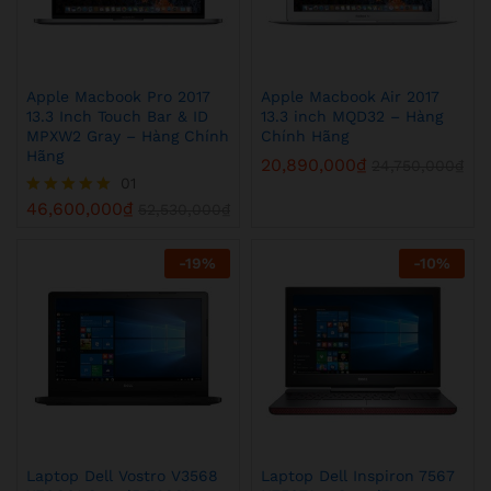
Apple Macbook Pro 2017
Apple Macbook Air 2017
13.3 Inch Touch Bar & ID
13.3 inch MQD32 – Hàng
MPXW2 Gray – Hàng Chính
Chính Hãng
Hãng
20,890,000
₫
24,750,000
₫
01
46,600,000
₫
Được xếp
52,530,000
₫
hạng
5.00
5 sao
-
19
%
-
10
%
Laptop Dell Vostro V3568
Laptop Dell Inspiron 7567