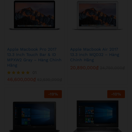
Apple Macbook Pro 2017
Apple Macbook Air 2017
13.3 Inch Touch Bar & ID
13.3 inch MQD32 – Hàng
MPXW2 Gray – Hàng Chính
Chính Hãng
Hãng
20,890,000
₫
24,750,000
₫
01
46,600,000
₫
Được xếp
52,530,000
₫
hạng
5.00
5 sao
-
19
%
-
10
%