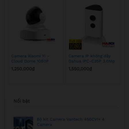
Camera Xiaomi Yi –
Camera IP không dây
C
Cloud Dome 1080P
Dahua IPC-C35P 3.0Mp
D
1,250,000
₫
1,550,000
₫
5
Nổi bật
Bộ kit Camera Vantech 450CVI+ 4
Camera