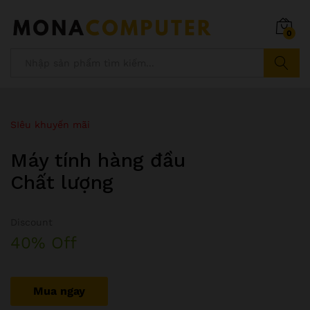
0
Tìm kiếm
Đừng bỏ lỡ
Sản phẩm giới hạn
Tuyệt vời
Discount
30% Off
Mua ngay