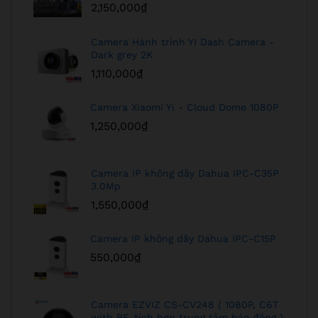
2,150,000
₫
Camera Hành trình YI Dash Camera -
Dark grey 2K
1,110,000
₫
Camera Xiaomi Yi - Cloud Dome 1080P
1,250,000
₫
Camera IP không dây Dahua IPC-C35P
3.0Mp
1,550,000
₫
Camera IP không dây Dahua IPC-C15P
550,000
₫
Camera EZVIZ CS-CV248 ( 1080P, C6T
with RF, tích hợp trung tâm báo động )