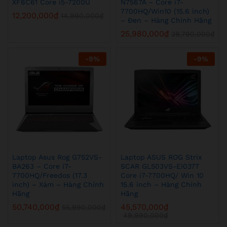
XF6C61 Core i5-7200U
N7567A – Core i7-
7700HQ/Win10 (15.6 inch)
12,200,000
₫
14,990,000
₫
– Đen – Hàng Chính Hãng
25,980,000
₫
28,790,000
₫
-
9
%
-
9
%
Laptop Asus Rog G752VS-
Laptop ASUS ROG Strix
BA263 – Core i7-
SCAR GL503VS-EI037T
7700HQ/Freedos (17.3
Core i7-7700HQ/ Win 10
inch) – Xám – Hàng Chính
15.6 inch – Hàng Chính
Hãng
Hãng
50,740,000
₫
45,570,000
₫
55,990,000
₫
49,990,000
₫