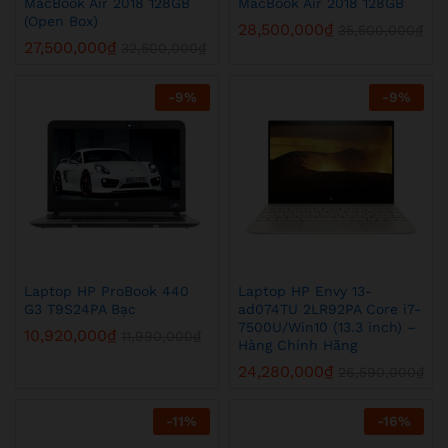
MacBook Air 2018 128GB
MacBook Air 2018 128GB
(Open Box)
28,500,000
₫
35,500,000
₫
27,500,000
₫
32,500,000
₫
-
9
%
-
9
%
Laptop HP ProBook 440
Laptop HP Envy 13-
G3 T9S24PA Bạc
ad074TU 2LR92PA Core i7-
7500U/Win10 (13.3 inch) –
10,920,000
₫
11,990,000
₫
Hàng Chính Hãng
24,280,000
₫
26,590,000
₫
-
11
%
-
16
%