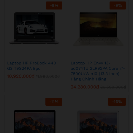
-
9
%
-
9
%
Laptop HP ProBook 440
Laptop HP Envy 13-
G3 T9S24PA Bạc
ad074TU 2LR92PA Core i7-
7500U/Win10 (13.3 inch) –
10,920,000
₫
11,990,000
₫
Hàng Chính Hãng
24,280,000
₫
26,590,000
₫
-
11
%
-
16
%