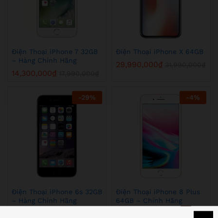
Điện Thoại iPhone 7 32GB
Điện Thoại iPhone X 64GB
– Hàng Chính Hãng
29,990,000
₫
31,990,000
₫
14,300,000
₫
17,990,000
₫
-
29
%
-
4
%
Điện Thoại iPhone 6s 32GB
Điện Thoại iPhone 8 Plus
– Hàng Chính Hãng
64GB – Chính Hãng
12,100,000
₫
21,990,000
₫
16,990,000
₫
22,900,000
₫