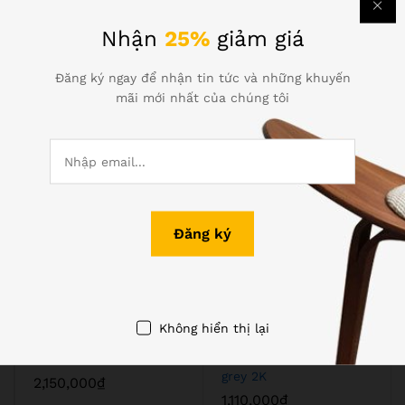
Nhận
25%
giảm giá
Đăng ký ngay để nhận tin tức và những khuyến
Computer & Techologies
mãi mới nhất của chúng tôi
Xem tất cả
Không hiển thị lại
Bộ kit Camera Vantech
Camera Hành trình YI
450CVI+ 4 Camera
Dash Camera – Dark
grey 2K
2,150,000
₫
1,110,000
₫