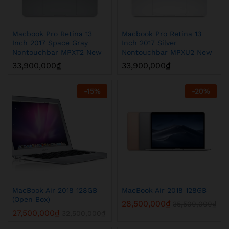
Macbook Pro Retina 13
Macbook Pro Retina 13
Inch 2017 Space Gray
Inch 2017 Silver
Nontouchbar MPXT2 New
Nontouchbar MPXU2 New
33,900,000
₫
33,900,000
₫
-
15
%
-
20
%
MacBook Air 2018 128GB
MacBook Air 2018 128GB
(Open Box)
28,500,000
₫
35,500,000
₫
27,500,000
₫
32,500,000
₫